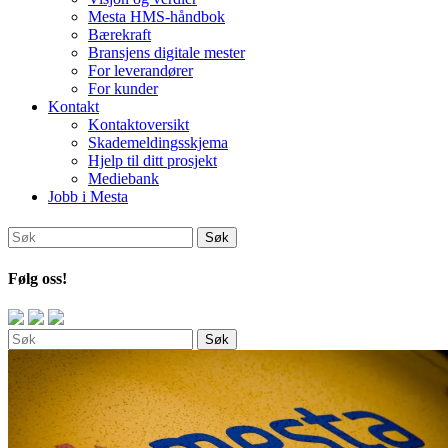
Mesta HMS-håndbok
Bærekraft
Bransjens digitale mester
For leverandører
For kunder
Kontakt
Kontaktoversikt
Skademeldingsskjema
Hjelp til ditt prosjekt
Mediebank
Jobb i Mesta
Følg oss!
Søk
Søk