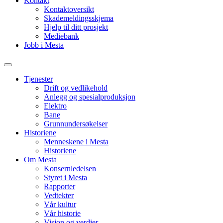
Kontakt
Kontaktoversikt
Skademeldingsskjema
Hjelp til ditt prosjekt
Mediebank
Jobb i Mesta
Tjenester
Drift og vedlikehold
Anlegg og spesialproduksjon
Elektro
Bane
Grunnundersøkelser
Historiene
Menneskene i Mesta
Historiene
Om Mesta
Konsernledelsen
Styret i Mesta
Rapporter
Vedtekter
Vår kultur
Vår historie
Visjon og verdier