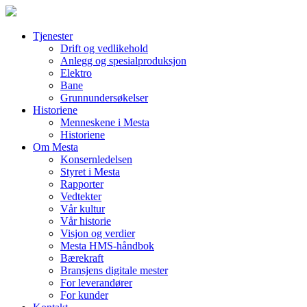
Skip
to
content
Tjenester
Drift og vedlikehold
Anlegg og spesialproduksjon
Elektro
Bane
Grunnundersøkelser
Historiene
Menneskene i Mesta
Historiene
Om Mesta
Konsernledelsen
Styret i Mesta
Rapporter
Vedtekter
Vår kultur
Vår historie
Visjon og verdier
Mesta HMS-håndbok
Bærekraft
Bransjens digitale mester
For leverandører
For kunder