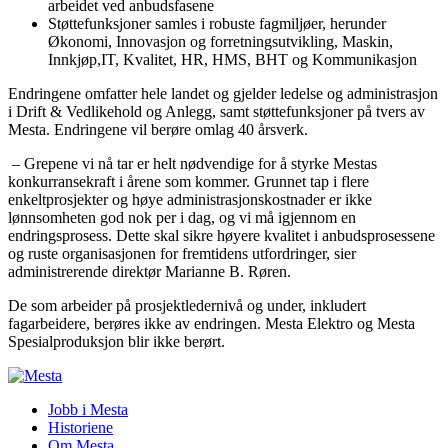
arbeidet ved anbudsfasene
Støttefunksjoner samles i robuste fagmiljøer, herunder
Økonomi, Innovasjon og forretningsutvikling, Maskin,
Innkjøp,IT, Kvalitet, HR, HMS, BHT og Kommunikasjon
Endringene omfatter hele landet og gjelder ledelse og administrasjon
i Drift & Vedlikehold og Anlegg, samt støttefunksjoner på tvers av
Mesta. Endringene vil berøre omlag 40 årsverk.
– Grepene vi nå tar er helt nødvendige for å styrke Mestas
konkurransekraft i årene som kommer. Grunnet tap i flere
enkeltprosjekter og høye administrasjonskostnader er ikke
lønnsomheten god nok per i dag, og vi må igjennom en
endringsprosess. Dette skal sikre høyere kvalitet i anbudsprosessene
og ruste organisasjonen for fremtidens utfordringer, sier
administrerende direktør Marianne B. Røren.
De som arbeider på prosjektledernivå og under, inkludert
fagarbeidere, berøres ikke av endringen. Mesta Elektro og Mesta
Spesialproduksjon blir ikke berørt.
Jobb i Mesta
Historiene
Om Mesta