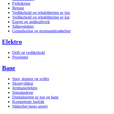
Fjellsikring
Betong
Vedlikehold og rehabilitering av bru
Vedlikehold og rehabilitering av kai
Energi og småkraftverk
Stålprodukter
Grunnboring og grunnundersøkelser
Elektro
Drift og vedlike­hold
Prosjekter
Bane
Spor, skinner og sviller
Skogrydding
Jernbaneelektro
Signalanlegg
Digitalisering av tog og bane
Kompetente fagfolk
Sikkerhet langs sporet