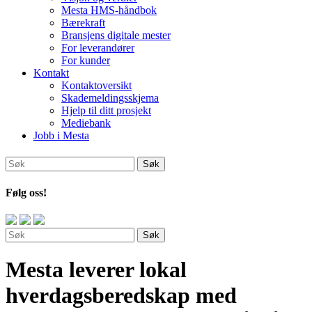
Mesta HMS-håndbok
Bærekraft
Bransjens digitale mester
For leverandører
For kunder
Kontakt
Kontaktoversikt
Skademeldingsskjema
Hjelp til ditt prosjekt
Mediebank
Jobb i Mesta
Følg oss!
Søk
Søk
Mesta leverer lokal
hverdagsberedskap med