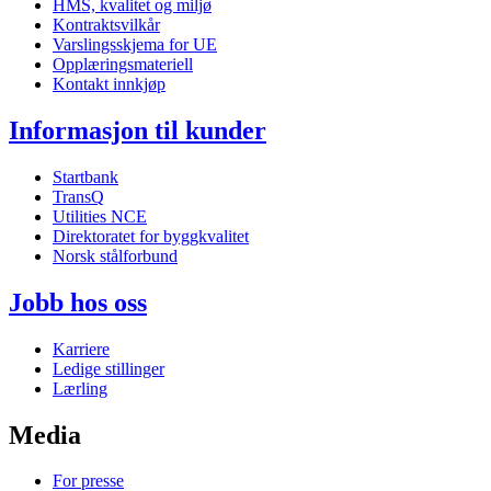
HMS, kvalitet og miljø
Kontraktsvilkår
Varslingsskjema for UE
Opplæringsmateriell
Kontakt innkjøp
Informasjon til kunder
Startbank
TransQ
Utilities NCE
Direktoratet for byggkvalitet
Norsk stålforbund
Jobb hos oss
Karriere
Ledige stillinger
Lærling
Media
For presse