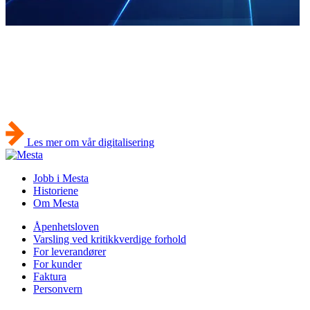
Transformasjon
Vår digitale reise
Mesta har som mål å bli bransjens digitale mester.
Les mer om vår digitalisering
Jobb i Mesta
Historiene
Om Mesta
Åpenhetsloven
Varsling ved kritikkverdige forhold
For leverandører
For kunder
Faktura
Personvern