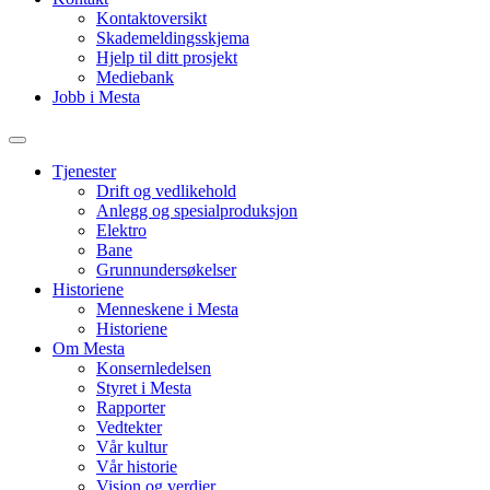
Kontaktoversikt
Skademeldingsskjema
Hjelp til ditt prosjekt
Mediebank
Jobb i Mesta
Tjenester
Drift og vedlikehold
Anlegg og spesialproduksjon
Elektro
Bane
Grunnundersøkelser
Historiene
Menneskene i Mesta
Historiene
Om Mesta
Konsernledelsen
Styret i Mesta
Rapporter
Vedtekter
Vår kultur
Vår historie
Visjon og verdier