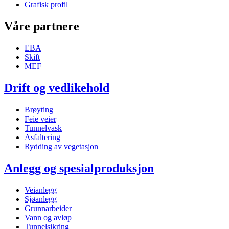
Grafisk profil
Våre partnere
EBA
Skift
MEF
Drift og vedlike­hold
Brøyting
Feie veier
Tunnelvask
Asfaltering
Rydding av vegetasjon
Anlegg og spesialproduksjon
Veianlegg
Sjøanlegg
Grunnarbeider
Vann og avløp
Tunnelsikring