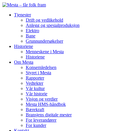
Skip
to
Tjenester
content
Drift og vedlikehold
Anlegg og spesialproduksjon
Elektro
Bane
Grunnundersøkelser
Historiene
Menneskene i Mesta
Historiene
Om Mesta
Konsernledelsen
Styret i Mesta
Rapporter
Vedtekter
Vår kultur
Vår historie
Visjon og verdier
Mesta HMS-håndbok
Bærekraft
Bransjens digitale mester
For leverandører
For kunder
Kontakt