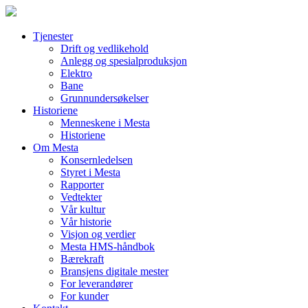
Skip
to
content
Tjenester
Drift og vedlikehold
Anlegg og spesialproduksjon
Elektro
Bane
Grunnundersøkelser
Historiene
Menneskene i Mesta
Historiene
Om Mesta
Konsernledelsen
Styret i Mesta
Rapporter
Vedtekter
Vår kultur
Vår historie
Visjon og verdier
Mesta HMS-håndbok
Bærekraft
Bransjens digitale mester
For leverandører
For kunder