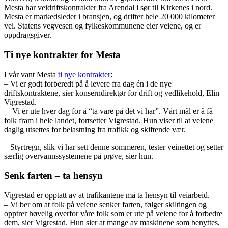
Mesta har veidriftskontrakter fra Arendal i sør til Kirkenes i nord.
Mesta er markedsleder i bransjen, og drifter hele 20 000 kilometer
vei. Statens vegvesen og fylkeskommunene eier veiene, og er
oppdragsgiver.
Ti nye kontrakter for Mesta
I vår vant Mesta
ti nye kontrakter
:
– Vi er godt forberedt på å levere fra dag én i de nye
driftskontraktene, sier konserndirektør for drift og vedlikehold, Elin
Vigrestad.
– Vi er ute hver dag for å “ta vare på det vi har”. Vårt mål er å få
folk fram i hele landet, fortsetter Vigrestad. Hun viser til at veiene
daglig utsettes for belastning fra trafikk og skiftende vær.
– Styrtregn, slik vi har sett denne sommeren, tester veinettet og setter
særlig overvannssystemene på prøve, sier hun.
Senk farten – ta hensyn
Vigrestad er opptatt av at trafikantene må ta hensyn til veiarbeid.
– Vi ber om at folk på veiene senker farten, følger skiltingen og
opptrer høvelig overfor våre folk som er ute på veiene for å forbedre
dem, sier Vigrestad. Hun sier at mange av maskinene som benyttes,