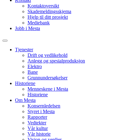
Kontakt
Kontaktoversikt
Skademeldingsskjema
Hjelp til ditt prosjekt
Mediebank
Jobb i Mesta
Tjenester
Drift og vedlikehold
Anlegg og spesialproduksjon
Elektro
Bane
Grunnundersøkelser
Historiene
Menneskene i Mesta
Historiene
Om Mesta
Konsernledelsen
Styret i Mesta
Rapporter
Vedtekter
Vår kultur
Vår historie
Visjon og verdier