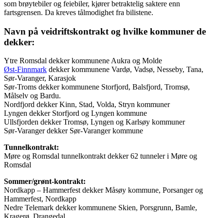
som brøytebiler og feiebiler, kjører betraktelig saktere enn
fartsgrensen. Da kreves tålmodighet fra bilistene.
Navn på veidriftskontrakt og hvilke kommuner de
dekker:
Ytre Romsdal dekker kommunene Aukra og Molde
Øst-Finnmark
dekker kommunene Vardø, Vadsø, Nesseby, Tana,
Sør-Varanger, Karasjok
Sør-Troms dekker kommunene Storfjord, Balsfjord, Tromsø,
Målselv og Bardu.
Nordfjord dekker Kinn, Stad, Volda, Stryn kommuner
Lyngen dekker Storfjord og Lyngen kommune
Ullsfjorden dekker Tromsø, Lyngen og Karlsøy kommuner
Sør-Varanger dekker Sør-Varanger kommune
Tunnelkontrakt:
Møre og Romsdal tunnelkontrakt dekker 62 tunneler i Møre og
Romsdal
Sommer/grønt-kontrakt:
Nordkapp – Hammerfest dekker Måsøy kommune, Porsanger og
Hammerfest, Nordkapp
Nedre Telemark dekker kommunene Skien, Porsgrunn, Bamle,
Kragerø, Drangedal