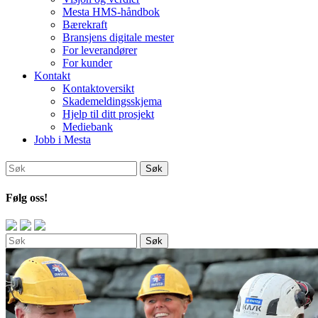
Mesta HMS-håndbok
Bærekraft
Bransjens digitale mester
For leverandører
For kunder
Kontakt
Kontaktoversikt
Skademeldingsskjema
Hjelp til ditt prosjekt
Mediebank
Jobb i Mesta
Følg oss!
Søk
Søk