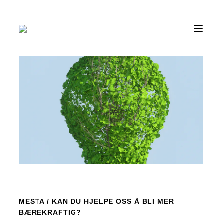
SKIP
TO
CONTENT
MESTA
/
KAN DU HJELPE OSS Å BLI MER
BÆREKRAFTIG?