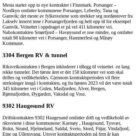
Mesta starter opp to nye kontrakter i Finnmark. Porsanger –
Nordkyn omfatter kommunene Porsanger, Lebesby, Tana og
Gamvik; det meste av fylkesveiene som strekker seg nordøstover fra
Lakselv innerst inne i Porsangerfjorden og helt opp til for eksempel
Gamvik. Veinettet i oppdraget er på vel 411 kilometer vei.
Nabokontrakten Smørfjord – Havøysund er noe mindre, og omfatter
totalt 98 kilometer vei i Porsanger, Hammerfest og Måsøy
Kommune.
3304 Bergen RV & tunnel
Riksveikontrakten i Bergen inkluderer i tillegg til veinettet en lang
rekke tunneler. Det første året er det 158 kilometer vei som skal
driftes og vedlikeholdes. Gjennom kontraktsperioden vil flere
strekninger inngå i kontrakten, og fra høsten 2023 vil det være totalt
345 kilometer vei i Gulen, Masfjorden, Alver, Bergen,
Bjørnafjorden, Øygarden, Vaksdal og Voss.
9302 Haugesund RV
Driftskontrakten 9302 Haugesund omfatter drift og vedlikehold av
riksveiene i disse kommunene: Karmøy , Haugesund, Tysvær,
Bokn, Strand, Hjelmeland, Suldal, Sveio, Stord, Fitjar, Vindafjord,
Etne og Ullensvang. Utover kontraktsperioden på fem år kan