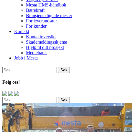
Mesta HMS-håndbok
Bærekraft
Bransjens digitale mester
For leverandører
For kunder
Kontakt
Kontaktoversikt
Skademeldingsskjema
Hjelp til ditt prosjekt
Mediebank
Jobb i Mesta
Følg oss!
Søk
Søk