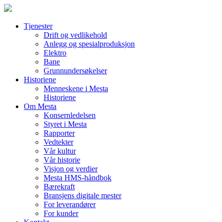
Skip
to
content
Tjenester
Drift og vedlikehold
Anlegg og spesialproduksjon
Elektro
Bane
Grunnundersøkelser
Historiene
Menneskene i Mesta
Historiene
Om Mesta
Konsernledelsen
Styret i Mesta
Rapporter
Vedtekter
Vår kultur
Vår historie
Visjon og verdier
Mesta HMS-håndbok
Bærekraft
Bransjens digitale mester
For leverandører
For kunder