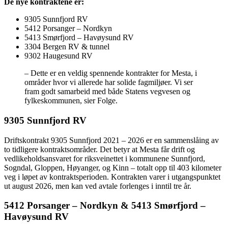
De nye kontraktene er:
9305 Sunnfjord RV
5412 Porsanger – Nordkyn
5413 Smørfjord – Havøysund RV
3304 Bergen RV & tunnel
9302 Haugesund RV
– Dette er en veldig spennende kontrakter for Mesta, i
områder hvor vi allerede har solide fagmiljøer. Vi ser
fram godt samarbeid med både Statens vegvesen og
fylkeskommunen, sier Folge.
9305 Sunnfjord RV
Driftskontrakt 9305 Sunnfjord 2021 – 2026 er en sammenslåing av
to tidligere kontraktsområder. Det betyr at Mesta får drift og
vedlikeholdsansvaret for riksveinettet i kommunene Sunnfjord,
Sogndal, Gloppen, Høyanger, og Kinn – totalt opp til 403 kilometer
veg i løpet av kontraktsperioden. Kontrakten varer i utgangspunktet
ut august 2026, men kan ved avtale forlenges i inntil tre år.
5412 Porsanger – Nordkyn & 5413 Smørfjord –
Havøysund RV