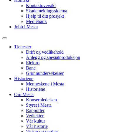
Kontakt
Kontaktoversikt
Skademeldingsskjema
Hjelp til ditt prosjekt
Mediebank
Jobb i Mesta
Tjenester
Drift og vedlikehold
Anlegg og spesialproduksjon
Elektro
Bane
Grunnundersøkelser
Historiene
Menneskene i Mesta
Historiene
Om Mesta
Konsernledelsen
Styret i Mesta
Rapporter
Vedtekter
Vår kultur
Vår historie
Visjon og verdier